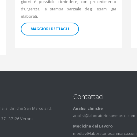
giorni è possibile richiedere, con procedimento
d'urgenza, la stampa parziale degli esami già
elaborati.
MAGGIORI DETTAGLI
Contattaci
lisi cliniche San Marco s.r.l.
Analisi cliniche
analisi@laboratoriosanmarco.com
 37 - 37126 Verona
Medicina del Lavoro
medlav@laboratoriosanmarco.com