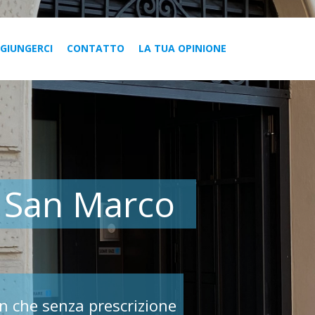
GIUNGERCI
CONTATTO
LA TUA OPINIONE
e San Marco
on che senza prescrizione