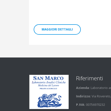
MAGGIORI DETTAGLI
Riferimenti
Azienda:
Laboratorio ana
Indirizzo:
Via Rovereto,
P.IVA:
00756970232