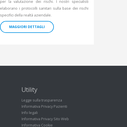
per la valutazione dei rischi. I nostri specialisti
elaborano i protocolli sanitari sulla base dei rischi
specifici della realtà aziendale.
MAGGIORI DETTAGLI
Utility
Legge sulla trasparenza
Informativa Privacy Pazienti
Info legali
Informativa Privacy Sito Web
Informativa Cookie